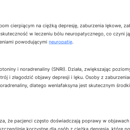
om cierpiącym na ciężką depresję, zaburzenia lękowe, za
e skuteczność w leczeniu bólu neuropatycznego, co czyni
rzeniami powodującymi
neuropatię
.
toniny i noradrenaliny (SNRI). Działa, zwiększając pozio
j i złagodzić objawy depresji i lęku. Osoby z zaburzenia
noradrenaliny, dlatego wenlafaksyna jest skutecznym środk
cza, że pacjenci często doświadczają poprawy w objawach
 szczególnie korzystne dla osób z ciężką depresją, które p