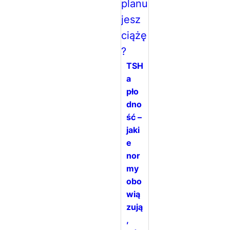
TSH
a
pło
dno
ść –
jaki
e
nor
my
obo
wią
zują
,