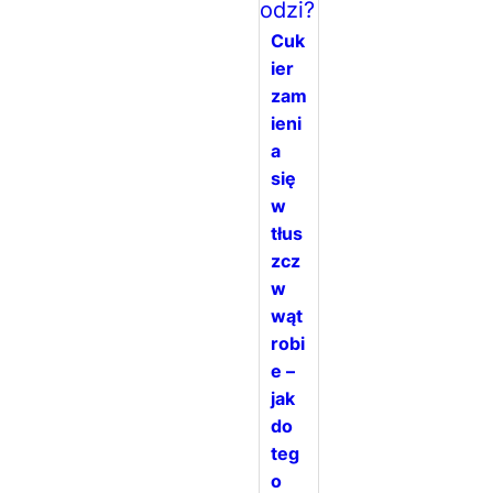
Cuk
ier
zam
ieni
a
się
w
tłus
zcz
w
wąt
robi
e –
jak
do
teg
o