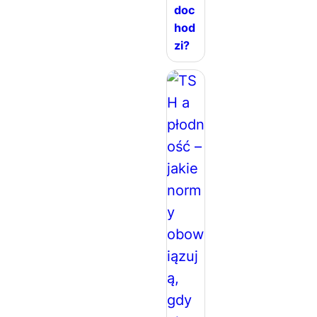
doc
hod
zi?