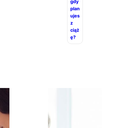
gdy
plan
ujes
z
ciąż
ę?