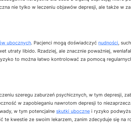
czna nie tylko w leczeniu objawów depresji, ale także w z
ów ubocznych
. Pacjenci mogą doświadczyć
nudności
, suc
wet utraty libido. Rzadziej, ale znacznie poważniej, wenla
yzyko to można łatwo kontrolować za pomocą regularnych 
zeniu szeregu zaburzeń psychicznych, w tym depresji, za
uteczność w zapobieganiu nawrotom depresji to niezaprzecza
e wady, w tym potencjalne
skutki uboczne
i ryzyko podwyż
ić te kwestie ze swoim lekarzem, zanim zdecyduje się na 