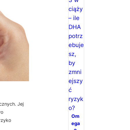
cznych. Jej
wo
Om
ryzyko
ega