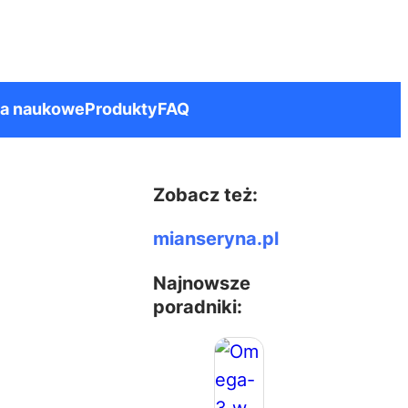
ia naukowe
Produkty
FAQ
Zobacz też:
mianseryna.pl
Najnowsze
poradniki: