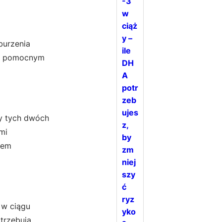
-3
w
ciąż
y –
burzenia
ile
 ją pomocnym
DH
A
potr
zeb
ujes
my tych dwóch
z,
mi
by
iem
zm
niej
szy
ć
ryz
 w ciągu
yko
otrzebują