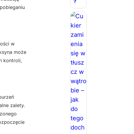
?
apobieganiu
hości w
faksyna może
kontroli,
burzeń
lne zalety.
szonego
rozpoczęcie