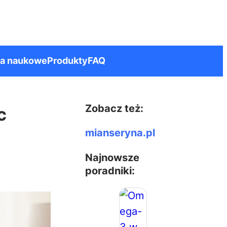
ia naukowe
Produkty
FAQ
Zobacz też:
c
mianseryna.pl
Najnowsze
poradniki: