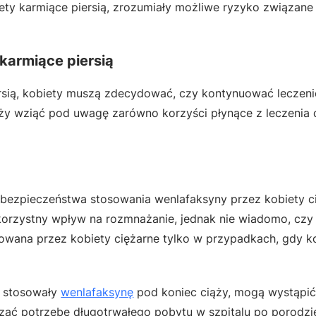
iety karmiące piersią, zrozumiały możliwe ryzyko związane
 karmiące piersią
iersią, kobiety muszą zdecydować, czy kontynuować leczeni
y wziąć pod uwagę zarówno korzyści płynące z leczenia d
bezpieczeństwa stosowania wenlafaksyny przez kobiety c
ekorzystny wpływ na rozmnażanie, jednak nie wiadomo, czy
owana przez kobiety ciężarne tylko w przypadkach, gdy ko
i stosowały
wenlafaksynę
pod koniec ciąży, mogą wystąpi
zać potrzebę długotrwałego pobytu w szpitalu po porodzi