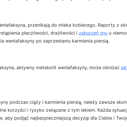
owenlafaksyna, przenikają do mleka kobiecego. Raporty z ok
ąpienia płaczliwości, drażliwości i
zaburzeń snu
u niemo
a wenlafaksyny po zaprzestaniu karmienia piersią.
faksyna, aktywny metabolit wenlafaksyny, może obniżać
pł
ny podczas ciąży i karmienia piersią, należy zawsze skon
ne korzyści i ryzyko związane z tym lekiem. Każda sytuacja
 aby podjąć najbezpieczniejszą decyzję dla Ciebie i Twoj