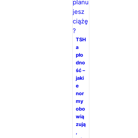
TSH
a
pło
dno
ść –
jaki
e
nor
my
obo
wią
zują
,