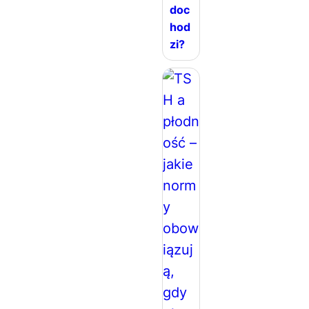
doc
hod
zi?