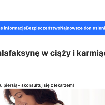
e informacje
Bezpieczeństwo
Najnowsze doniesien
afaksynę w ciąży i karmią
piersią – skonsultuj się z lekarzem!