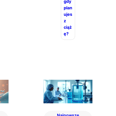
gdy
plan
ujes
z
ciąż
ę?
Najnowsze