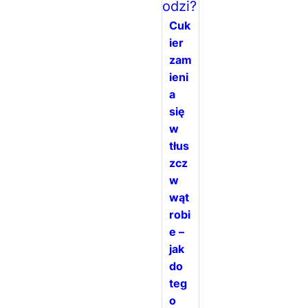
Cuk
ier
zam
ieni
a
się
w
tłus
zcz
w
wąt
robi
e –
jak
do
teg
o