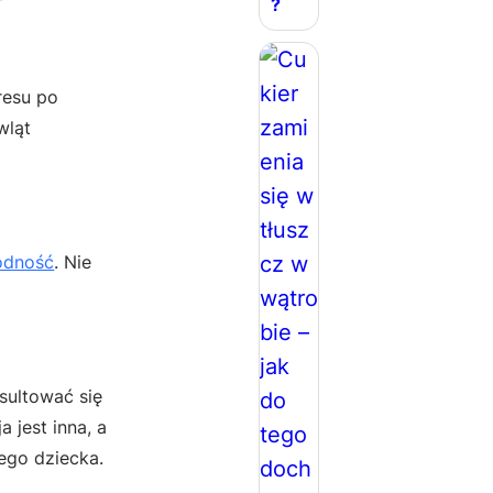
?
resu po
wląt
odność
. Nie
sultować się
 jest inna, a
ego dziecka.