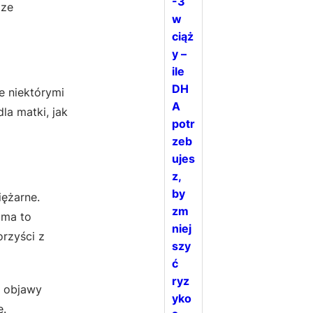
-3
 ze
w
ciąż
y –
ile
DH
e niektórymi
A
la matki, jak
potr
zeb
ujes
z,
by
iężarne.
zm
 ma to
niej
rzyści z
szy
ć
ryz
ć objawy
yko
e.