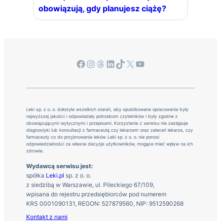
obowiązują, gdy planujesz ciążę?
Facebook
Instagram
Threads
LinkedIn
TikTok
X
YouTube
Leki sp. z o. o. dołożyła wszelkich starań, aby opublikowane opracowania były
najwyższej jakości i odpowiadały potrzebom czytelników i były zgodne z
obowiązującymi wytycznymi i przepisami. Korzystanie z serwisu nie zastępuje
diagnostyki lub konsultacji z farmaceutą czy lekarzem oraz zaleceń lekarza, czy
farmaceuty co do przyjmowania leków. Leki sp. z o. o. nie ponosi
odpowiedzialności za własne decyzje użytkowników, mogące mieć wpływ na ich
zdrowie.
Wydawcą serwisu jest:
spółka
Leki.pl
sp. z o. o.
z siedzibą w Warszawie, ul. Pileckiego 67/109,
wpisana do rejestru przedsiębiorców pod numerem
KRS 0001090131, REGON: 527879560, NIP: 9512590268
Kontakt z nami