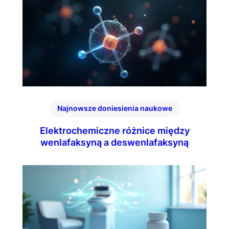
Najnowsze doniesienia naukowe
Elektrochemiczne różnice między
wenlafaksyną a deswenlafaksyną