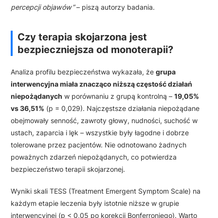
percepcji objawów”
– piszą autorzy badania.
Czy terapia skojarzona jest
bezpieczniejsza od monoterapii?
Analiza profilu bezpieczeństwa wykazała, że
grupa
interwencyjna miała znacząco niższą częstość działań
niepożądanych
w porównaniu z grupą kontrolną –
19,05%
vs 36,51%
(p = 0,029). Najczęstsze działania niepożądane
obejmowały senność, zawroty głowy, nudności, suchość w
ustach, zaparcia i lęk – wszystkie były łagodne i dobrze
tolerowane przez pacjentów. Nie odnotowano żadnych
poważnych zdarzeń niepożądanych, co potwierdza
bezpieczeństwo terapii skojarzonej.
Wyniki skali TESS (Treatment Emergent Symptom Scale) na
każdym etapie leczenia były istotnie niższe w grupie
interwencyjnej (p < 0,05 po korekcji Bonferroniego). Warto