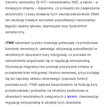
zwrotny serotoniny (5-HT) i noradrenaliny (NE), a także – w
mniejszym stopniu – dopaminy, co prowadzi do zwiększenia
aktywności i czasu działania tych neuroprzekaźników. Efekt
ten skutkuje trwałym wzrostem pobudliwości neuronalnej i
łagodzi objawy lękowe, depresyjne oraz dyskomfort
somatyczny.
rTMS
natomiast szybko moduluje potencjały czynnościowe
komórek nerwowych, ułatwiając aktywację pobudliwości w
określonych obszarach kory mózgowej, co pozwala im
samodzielnie angażować się w regulację emocjonalną.
Stymulacja magnetyczna promuje pozytywne zmiany w
przepływie krwi mózgowej i tkance nerwowej, przyczyniając
się do naprawy układu nerwowego i poprawy funkcji
poznawczych. rTMS wpływa bezpośrednio na funkcję kory
przedczołowej i pośrednio na struktury podkorowe w
obwodach neuronalnych związanych z
lękiem
, równoważąc
regulację emocjonalną w obrębie tych obwodów.