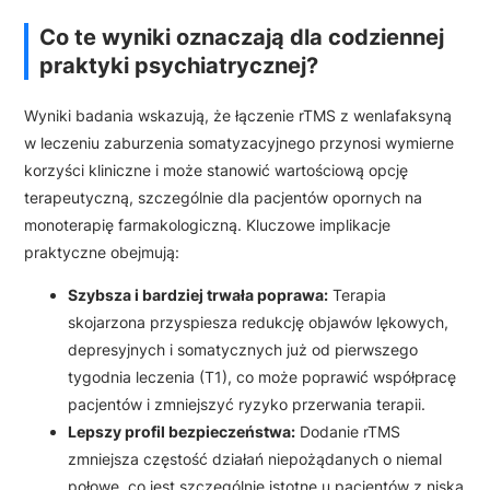
Co te wyniki oznaczają dla codziennej
praktyki psychiatrycznej?
Wyniki badania wskazują, że łączenie rTMS z wenlafaksyną
w leczeniu zaburzenia somatyzacyjnego przynosi wymierne
korzyści kliniczne i może stanowić wartościową opcję
terapeutyczną, szczególnie dla pacjentów opornych na
monoterapię farmakologiczną. Kluczowe implikacje
praktyczne obejmują:
Szybsza i bardziej trwała poprawa:
Terapia
skojarzona przyspiesza redukcję objawów lękowych,
depresyjnych i somatycznych już od pierwszego
tygodnia leczenia (T1), co może poprawić współpracę
pacjentów i zmniejszyć ryzyko przerwania terapii.
Lepszy profil bezpieczeństwa:
Dodanie rTMS
zmniejsza częstość działań niepożądanych o niemal
połowę, co jest szczególnie istotne u pacjentów z niską