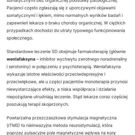
somatycznymi bez organicznej podstawy patologicznej.
Pacjenci często zgłaszają się z uporczywymi objawami
somatycznymi i lękiem, mimo normalnych wyników badań i
zapewnień lekarza o braku choroby organicznej. W ciężkich
przypadkach dochodzi do utraty typowego funkcjonowania
społecznego.
Standardowe leczenie SD obejmuje farmakoterapię (głównie
wenlafaksyna
– inhibitor wychwytu zwrotnego noradrenaliny
i serotoniny) w połączeniu z psychoterapią. Wenlafaksyna
wykazuje istotne właściwości przeciwdepresyjne i
przeciwlękowe, ale u części pacjentów monoterapia przynosi
niewystarczające efekty, a niska współpraca i działania
niepożądane utrudniają leczenie. Stąd lekarze coraz częściej
poszukują terapii skojarzonych.
Powtarzalna przezczaszkowa stymulacja magnetyczna
(rTMS) to nieinwazyjna metoda neurostymulacji, która
poprzez pulsacyjne pole magnetyczne wpływa na korę