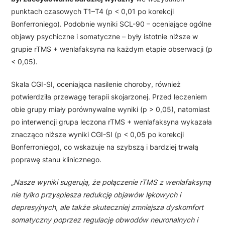
punktach czasowych T1–T4 (p < 0,01 po korekcji
Bonferroniego). Podobnie wyniki SCL-90 – oceniające ogólne
objawy psychiczne i somatyczne – były istotnie niższe w
grupie rTMS + wenlafaksyna na każdym etapie obserwacji (p
< 0,05).
Skala CGI-SI, oceniająca nasilenie choroby, również
potwierdziła przewagę terapii skojarzonej. Przed leczeniem
obie grupy miały porównywalne wyniki (p > 0,05), natomiast
po interwencji grupa leczona rTMS + wenlafaksyna wykazała
znacząco niższe wyniki CGI-SI (p < 0,05 po korekcji
Bonferroniego), co wskazuje na szybszą i bardziej trwałą
poprawę stanu klinicznego.
„Nasze wyniki sugerują, że połączenie rTMS z wenlafaksyną
nie tylko przyspiesza redukcję objawów lękowych i
depresyjnych, ale także skuteczniej zmniejsza dyskomfort
somatyczny poprzez regulację obwodów neuronalnych i