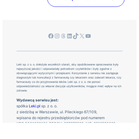
Facebook
Instagram
Threads
LinkedIn
TikTok
X
YouTube
Leki sp. z o. o. dołożyła wszelkich starań, aby opublikowane opracowania były
najwyższej jakości i odpowiadały potrzebom czytelników i były zgodne z
obowiązującymi wytycznymi i przepisami. Korzystanie z serwisu nie zastępuje
diagnostyki lub konsultacji z farmaceutą czy lekarzem oraz zaleceń lekarza, czy
farmaceuty co do przyjmowania leków. Leki sp. z o. o. nie ponosi
odpowiedzialności za własne decyzje użytkowników, mogące mieć wpływ na ich
zdrowie.
Wydawcą serwisu jest:
spółka
Leki.pl
sp. z o. o.
z siedzibą w Warszawie, ul. Pileckiego 67/109,
wpisana do rejestru przedsiębiorców pod numerem
KRS 0001090131, REGON: 527879560, NIP: 9512590268
Kontakt z nami