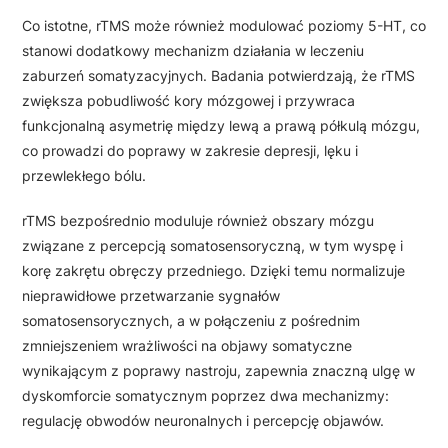
Co istotne, rTMS może również modulować poziomy 5-HT, co
stanowi dodatkowy mechanizm działania w leczeniu
zaburzeń somatyzacyjnych. Badania potwierdzają, że rTMS
zwiększa pobudliwość kory mózgowej i przywraca
funkcjonalną asymetrię między lewą a prawą półkulą mózgu,
co prowadzi do poprawy w zakresie depresji, lęku i
przewlekłego bólu.
rTMS bezpośrednio moduluje również obszary mózgu
związane z percepcją somatosensoryczną, w tym wyspę i
korę zakrętu obręczy przedniego. Dzięki temu normalizuje
nieprawidłowe przetwarzanie sygnałów
somatosensorycznych, a w połączeniu z pośrednim
zmniejszeniem wrażliwości na objawy somatyczne
wynikającym z poprawy nastroju, zapewnia znaczną ulgę w
dyskomforcie somatycznym poprzez dwa mechanizmy:
regulację obwodów neuronalnych i percepcję objawów.