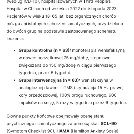
(według ICD-10), hospitalizowanych w Third People’s
Hospital w Chinach od września 2022 do listopada 2023.
Pacjentów w wieku 18–65 lat, bez organicznych chorób
mózgu ani istotnych schorzeń somatycznych, przydzielono
do dwóch grup na podstawie zastosowanego schematu
leczenia:
Grupa kontrolna (n = 63):
monoterapia wenlafaksyną
w dawce początkowej 75 mg/dobę, stopniowo
zwiększana do 150 mg/dobę w ciągu pierwszego
tygodnia, przez 6 tygodni.
Grupa interwencyjna (n = 63):
wenlafaksyna w
analogicznej dawce + rTMS (stymulacja 15 Hz prawej
kory przedczołowej, 100% progu ruchowego, 600
impulsów na sesję, 5 razy w tygodniu przez 6 tygodni).
Główne punkty końcowe obejmowały ocenę stanu
psychicznego i somatycznego za pomocą skal:
SCL-90
(Symptom Checklist 90),
HAMA
(Hamilton Anxiety Scale),