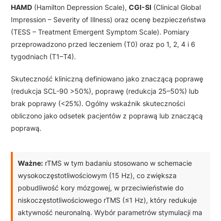
HAMD
(Hamilton Depression Scale),
CGI-SI
(Clinical Global
Impression – Severity of Illness) oraz ocenę bezpieczeństwa
(TESS – Treatment Emergent Symptom Scale). Pomiary
przeprowadzono przed leczeniem (T0) oraz po 1, 2, 4 i 6
tygodniach (T1–T4).
Skuteczność kliniczną definiowano jako znaczącą poprawę
(redukcja SCL-90 >50%), poprawę (redukcja 25–50%) lub
brak poprawy (<25%). Ogólny wskaźnik skuteczności
obliczono jako odsetek pacjentów z poprawą lub znaczącą
poprawą.
Ważne:
rTMS w tym badaniu stosowano w schemacie
wysokoczęstotliwościowym (15 Hz), co zwiększa
pobudliwość kory mózgowej, w przeciwieństwie do
niskoczęstotliwościowego rTMS (≤1 Hz), który redukuje
aktywność neuronalną. Wybór parametrów stymulacji ma