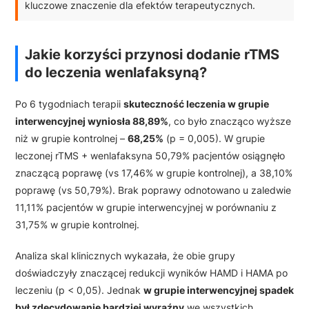
kluczowe znaczenie dla efektów terapeutycznych.
Jakie korzyści przynosi dodanie rTMS
do leczenia wenlafaksyną?
Po 6 tygodniach terapii
skuteczność leczenia w grupie
interwencyjnej wyniosła 88,89%
, co było znacząco wyższe
niż w grupie kontrolnej –
68,25%
(p = 0,005). W grupie
leczonej rTMS + wenlafaksyna 50,79% pacjentów osiągnęło
znaczącą poprawę (vs 17,46% w grupie kontrolnej), a 38,10%
poprawę (vs 50,79%). Brak poprawy odnotowano u zaledwie
11,11% pacjentów w grupie interwencyjnej w porównaniu z
31,75% w grupie kontrolnej.
Analiza skal klinicznych wykazała, że obie grupy
doświadczyły znaczącej redukcji wyników HAMD i HAMA po
leczeniu (p < 0,05). Jednak
w grupie interwencyjnej spadek
był zdecydowanie bardziej wyraźny
we wszystkich