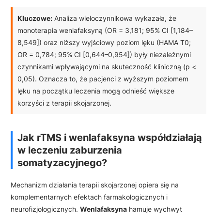
Kluczowe:
Analiza wieloczynnikowa wykazała, że
monoterapia wenlafaksyną (OR = 3,181; 95% CI [1,184–
8,549]) oraz niższy wyjściowy poziom lęku (HAMA T0;
OR = 0,784; 95% CI [0,644–0,954]) były niezależnymi
czynnikami wpływającymi na skuteczność kliniczną (p <
0,05). Oznacza to, że pacjenci z wyższym poziomem
lęku na początku leczenia mogą odnieść większe
korzyści z terapii skojarzonej.
Jak rTMS i wenlafaksyna współdziałają
w leczeniu zaburzenia
somatyzacyjnego?
Mechanizm działania terapii skojarzonej opiera się na
komplementarnych efektach farmakologicznych i
neurofizjologicznych.
Wenlafaksyna
hamuje wychwyt