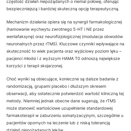
częstość działań niepożądanych o niemal połowę, oferując
bezpieczniejszą i bardziej skuteczną opcję terapeutyczną.
Mechanizm działania opiera się na synergii farmakologicznej
(hamowanie wychwytu zwrotnego 5-HT i NE przez
wenlafaksynę) oraz neurofizjologicznej (modulacja obwodów
neuronalnych przez rTMS). Kluczowe czynniki wpływające na
skuteczność to wiek pacjenta oraz wyjściowy poziom lęku –
pacjenci młodsi i z wyższym HAMA T0 odnoszą największe
korzyści z terapii skojarzonej.
Choć wyniki są obiecujące, konieczne są dalsze badania z
randomizacją, grupami placebo i dłuższym okresem
obserwacji, aby ostatecznie potwierdzić wartość kliniczną tej
metody. Niemniej jednak obecne dane sugerują, że rTMS
może stanowić wartościowe uzupełnienie standardowej
farmakoterapii w zaburzeniu somatyzacyjnym, szczególnie u
pacjentów opornych na leczenie lub z niską tolerancją
działań niepożądanych leków.