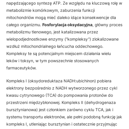
napędzającego syntezę ATP. Ze względu na kluczową rolę w
metabolizmie komórkowym, zaburzenia funkcji
mitochondriów mogą mieć daleko idące konsekwencje dla
całego organizmu.
Fosforylacja oksydacyjna
, główny proces
metabolizmu tlenowego, jest katalizowana przez
wielopodjednostkowe enzymy (“kompleksy”) zlokalizowane
wzdłuż mitochondrialnego łańcucha oddechowego.
Kompleksy te są potencjalnym miejscem działania wielu
leków i toksyn, w tym powszechnie stosowanych
farmaceutyków.
Kompleks I (oksydoreduktaza NADH:ubichinon) pobiera
elektrony bezpośrednio z NADH wytworzonego przez cykl
kwasu cytrynowego (TCA) do pompowania protonów do
przestrzeni międzybłonowej. Kompleks II (dehydrogenaza
bursztynianowa) jest członkiem zarówno cyklu TCA, jak i
systemu transportu elektronów, ale pełni podobną funkcję jak
kompleks I, utleniając bursztynian i ostatecznie przyjmując