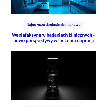
Najnowsze doniesienia naukowe
Wenlafaksyna w badaniach klinicznych –
nowe perspektywy w leczeniu depresji