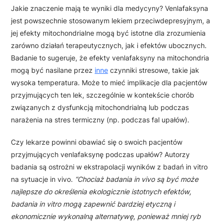
Jakie znaczenie mają te wyniki dla medycyny? Venlafaksyna
jest powszechnie stosowanym lekiem przeciwdepresyjnym, a
jej efekty mitochondrialne mogą być istotne dla zrozumienia
zarówno działań terapeutycznych, jak i efektów ubocznych.
Badanie to sugeruje, że efekty venlafaksyny na mitochondria
mogą być nasilane przez
inne
czynniki stresowe, takie jak
wysoka temperatura. Może to mieć implikacje dla pacjentów
przyjmujących ten lek, szczególnie w kontekście chorób
związanych z dysfunkcją mitochondrialną lub podczas
narażenia na stres termiczny (np. podczas fal upałów).
Czy lekarze powinni obawiać się o swoich pacjentów
przyjmujących venlafaksynę podczas upałów? Autorzy
badania są ostrożni w ekstrapolacji wyników z badań in vitro
na sytuacje in vivo.
“Chociaż badania in vivo są być może
najlepsze do określenia ekologicznie istotnych efektów,
badania in vitro mogą zapewnić bardziej etyczną i
ekonomicznie wykonalną alternatywę, ponieważ mniej ryb