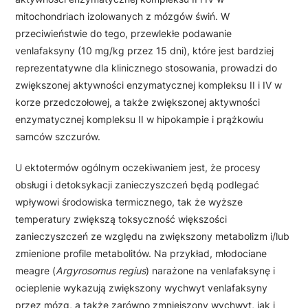
mitochondriach izolowanych z mózgów świń. W
przeciwieństwie do tego, przewlekłe podawanie
venlafaksyny (10 mg/kg przez 15 dni), które jest bardziej
reprezentatywne dla klinicznego stosowania, prowadzi do
zwiększonej aktywności enzymatycznej kompleksu II i IV w
korze przedczołowej, a także zwiększonej aktywności
enzymatycznej kompleksu II w hipokampie i prążkowiu
samców szczurów.
U ektotermów ogólnym oczekiwaniem jest, że procesy
obsługi i detoksykacji zanieczyszczeń będą podlegać
wpływowi środowiska termicznego, tak że wyższe
temperatury zwiększą toksyczność większości
zanieczyszczeń ze względu na zwiększony metabolizm i/lub
zmienione profile metabolitów. Na przykład, młodociane
meagre (
Argyrosomus regius
) narażone na venlafaksynę i
ocieplenie wykazują zwiększony wychwyt venlafaksyny
przez mózg, a także zarówno zmniejszony wychwyt, jak i