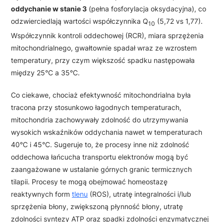
oddychanie w stanie 3
(pełna fosforylacja oksydacyjna), co
odzwierciedlają wartości współczynnika Q
(5,72 vs 1,77).
10
Współczynnik kontroli oddechowej (RCR), miara sprzężenia
mitochondrialnego, gwałtownie spadał wraz ze wzrostem
temperatury, przy czym większość spadku następowała
między 25°C a 35°C.
Co ciekawe, chociaż efektywność mitochondrialna była
tracona przy stosunkowo łagodnych temperaturach,
mitochondria zachowywały zdolność do utrzymywania
wysokich wskaźników oddychania nawet w temperaturach
40°C i 45°C. Sugeruje to, że procesy inne niż zdolność
oddechowa łańcucha transportu elektronów mogą być
zaangażowane w ustalanie górnych granic termicznych
tilapii. Procesy te mogą obejmować homeostazę
reaktywnych form
tlenu
(ROS), utratę integralności i/lub
sprzężenia błony, zwiększoną płynność błony, utratę
zdolności syntezy ATP oraz spadki zdolności enzymatycznej