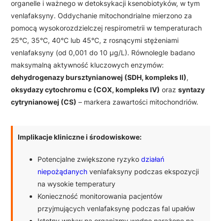
organelle i ważnego w detoksykacji ksenobiotyków, w tym
venlafaksyny. Oddychanie mitochondrialne mierzono za
pomocą wysokorozdzielczej respirometrii w temperaturach
25°C, 35°C, 40°C lub 45°C, z rosnącymi stężeniami
venlafaksyny (od 0,001 do 10 μg/L). Równolegle badano
maksymalną aktywność kluczowych enzymów:
dehydrogenazy bursztynianowej (SDH, kompleks II)
,
oksydazy cytochromu c (COX, kompleks IV)
oraz
syntazy
cytrynianowej (CS)
– markera zawartości mitochondriów.
Implikacje kliniczne i środowiskowe:
Potencjalne zwiększone ryzyko
działań
niepożądanych
venlafaksyny podczas ekspozycji
na wysokie temperatury
Konieczność monitorowania pacjentów
przyjmujących venlafaksynę podczas fal upałów
Istotny wpływ na organizmy wodne narażone na