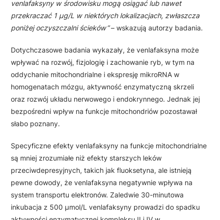
venlafaksyny w środowisku mogą osiągać lub nawet
przekraczać 1 μg/L w niektórych lokalizacjach, zwłaszcza
poniżej oczyszczalni ścieków”
– wskazują autorzy badania.
Dotychczasowe badania wykazały, że venlafaksyna może
wpływać na rozwój, fizjologię i zachowanie ryb, w tym na
oddychanie mitochondrialne i ekspresję mikroRNA w
homogenatach mózgu, aktywność enzymatyczną skrzeli
oraz rozwój układu nerwowego i endokrynnego. Jednak jej
bezpośredni wpływ na funkcje mitochondriów pozostawał
słabo poznany.
Specyficzne efekty venlafaksyny na funkcje mitochondrialne
są mniej zrozumiałe niż efekty starszych leków
przeciwdepresyjnych, takich jak fluoksetyna, ale istnieją
pewne dowody, że venlafaksyna negatywnie wpływa na
system transportu elektronów. Zaledwie 30-minutowa
inkubacja z 500 μmol/L venlafaksyny prowadzi do spadku
aktywności enzymatycznej kompleksu II i IV w