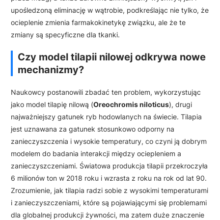
upośledzoną eliminację w wątrobie, podkreślając nie tylko, że
ocieplenie zmienia farmakokinetykę związku, ale że te
zmiany są specyficzne dla tkanki.
Czy model tilapii nilowej odkrywa nowe
mechanizmy?
Naukowcy postanowili zbadać ten problem, wykorzystując
jako model tilapię nilową (
Oreochromis niloticus
), drugi
najważniejszy gatunek ryb hodowlanych na świecie. Tilapia
jest uznawana za gatunek stosunkowo odporny na
zanieczyszczenia i wysokie temperatury, co czyni ją dobrym
modelem do badania interakcji między ociepleniem a
zanieczyszczeniami. Światowa produkcja tilapii przekroczyła
6 milionów ton w 2018 roku i wzrasta z roku na rok od lat 90.
Zrozumienie, jak tilapia radzi sobie z wysokimi temperaturami
i zanieczyszczeniami, które są pojawiającymi się problemami
dla globalnej produkcji żywności, ma zatem duże znaczenie