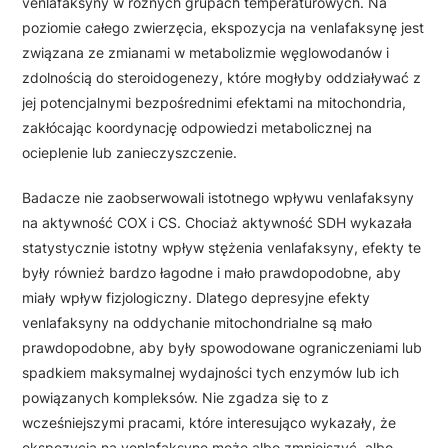
venlafaksyny w różnych grupach temperaturowych. Na
poziomie całego zwierzęcia, ekspozycja na venlafaksynę jest
związana ze zmianami w metabolizmie węglowodanów i
zdolnością do steroidogenezy, które mogłyby oddziaływać z
jej potencjalnymi bezpośrednimi efektami na mitochondria,
zakłócając koordynację odpowiedzi metabolicznej na
ocieplenie lub zanieczyszczenie.
Badacze nie zaobserwowali istotnego wpływu venlafaksyny
na aktywność COX i CS. Chociaż aktywność SDH wykazała
statystycznie istotny wpływ stężenia venlafaksyny, efekty te
były również bardzo łagodne i mało prawdopodobne, aby
miały wpływ fizjologiczny. Dlatego depresyjne efekty
venlafaksyny na oddychanie mitochondrialne są mało
prawdopodobne, aby były spowodowane ograniczeniami lub
spadkiem maksymalnej wydajności tych enzymów lub ich
powiązanych kompleksów. Nie zgadza się to z
wcześniejszymi pracami, które interesująco wykazały, że
ekspozycja na venlafaksynę może albo zmniejszyć, albo