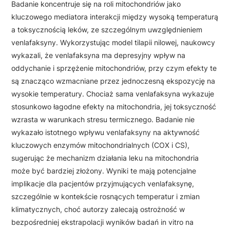
Badanie koncentruje się na roli mitochondriów jako
kluczowego mediatora interakcji między wysoką temperaturą
a toksycznością leków, ze szczególnym uwzględnieniem
venlafaksyny. Wykorzystując model tilapii nilowej, naukowcy
wykazali, że venlafaksyna ma depresyjny wpływ na
oddychanie i sprzężenie mitochondriów, przy czym efekty te
są znacząco wzmacniane przez jednoczesną ekspozycję na
wysokie temperatury. Chociaż sama venlafaksyna wykazuje
stosunkowo łagodne efekty na mitochondria, jej toksyczność
wzrasta w warunkach stresu termicznego. Badanie nie
wykazało istotnego wpływu venlafaksyny na aktywność
kluczowych enzymów mitochondrialnych (COX i CS),
sugerując że mechanizm działania leku na mitochondria
może być bardziej złożony. Wyniki te mają potencjalne
implikacje dla pacjentów przyjmujących venlafaksynę,
szczególnie w kontekście rosnących temperatur i zmian
klimatycznych, choć autorzy zalecają ostrożność w
bezpośredniej ekstrapolacji wyników badań in vitro na