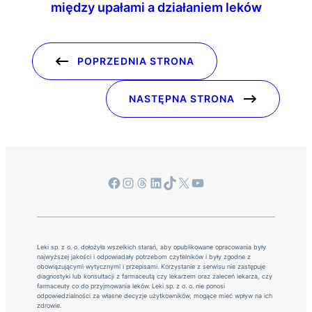
między upałami a działaniem leków
POPRZEDNIA STRONA
NASTĘPNA STRONA
Facebook
Instagram
Threads
LinkedIn
TikTok
X
YouTube
Leki sp. z o. o. dołożyła wszelkich starań, aby opublikowane opracowania były
najwyższej jakości i odpowiadały potrzebom czytelników i były zgodne z
obowiązującymi wytycznymi i przepisami. Korzystanie z serwisu nie zastępuje
diagnostyki lub konsultacji z farmaceutą czy lekarzem oraz zaleceń lekarza, czy
farmaceuty co do przyjmowania leków. Leki sp. z o. o. nie ponosi
odpowiedzialności za własne decyzje użytkowników, mogące mieć wpływ na ich
zdrowie.