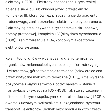
elektrony z FADH
. Elektrony pochodzące z tych reakcji
2
zbiegają się w puli ubichinonu przed przejściem do
kompleksu III, który również przyczynia się do gradientu
protonowego, zanim przeniesie elektrony do cytochromu c.
Elektrony są przekazywane z cytochromu c do końcowej
pompy protonowej, kompleksu IV (oksydaza cytochromu c
[COX]), zanim zareagują z O
, końcowym akceptorem
2
elektronów systemu.
Rola mitochondriów w wyznaczaniu granic termicznych
organizmów zmiennocieplnych pozostaje nierozstrzygnięta.
U ektotermów, górna tolerancja termiczna (odzwierciedlona
przez krytyczne maksimum termiczne [CT
]) ma wyraźne
max
pozytywne związki zarówno z oddychaniem w stanie 3
(fosforylacja oksydacyjna [OXPHOS]), jak i ze sprzężeniem
mitochondrialnym (współczynnik kontroli oddechowej [RCR]),
dwoma kluczowymi wskaźnikami funkcjonalności systemu
transportu elektronów. Jednak mitochondria in vitro często