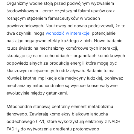
Organizmy wodne stoją przed podwójnym wyzwaniem
środowiskowym – coraz częstszymi falami upałów oraz
rosnącym stężeniem farmaceutyków w wodach
powierzchniowych. Naukowcy od dawna podejrzewali, że te
dwa czynniki mogą
wchodzić w interakcje
, potencjalnie
nasilając negatywne efekty każdego z nich. Nowe badanie
rzuca światło na mechanizmy komórkowe tych interakcji,
skupiając się na mitochondriach – organellach komórkowych
odpowiedzialnych za produkcję energii, które mogą być
kluczowym miejscem tych oddziaływań. Badanie to ma
również istotne implikacje dla medycyny ludzkiej, ponieważ
mechanizmy mitochondrialne są wysoce konserwatywne
ewolucyjnie między gatunkami.
Mitochondria stanowią centralny element metabolizmu
tlenowego. Zawierają kompleksy białkowe łańcucha
oddechowego (I-V), które wykorzystują elektrony z NADH i
FADH
do wytworzenia gradientu protonowego
2